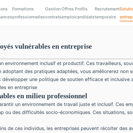
ions
Formations
Gestion
Offres
Profils
Recrutement
Soluti
mances
professionnelles
contrats
emploi
candidats
temporaire
entrep
oyés vulnérables en entreprise
n environnement inclusif et productif. Ces travailleurs, sou
En adoptant des pratiques adaptées, vous améliorerez non s
velopper une politique de soutien efficace et inclusive au
ables en milieu professionnel
arantir un environnement de travail juste et inclusif. Ces
ap ou des difficultés socio-économiques. Ces situations, souve
ins de ces individus, les entreprises peuvent récolter des a